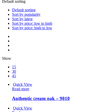
Default sorting
Default sorting
Sort by popularity
Sort by latest
Sort by price: low to high
Sort by price: high to low
Show
15
30
45
Quick View
Read more
Authentic cream oak – 9010
Quick View