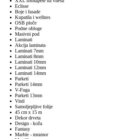
XXL fototapete na vliesu
Eclisse
Boje i fasade
Kupatila i wellnes
OSB ploče
Podne obloge
Masivni pod
Laminati
Akcija laminata
Laminati 7mm
Laminati 8mm
Laminati 10mm
Laminati 12mm
Laminati 14mm
Parketi
Parketi 14mm
V-Fuga
Parketi 13mm
Vinil
Samoljepljive folije
45 cm x 15 m
Dekor drveta
Design - koža
Fantasy
Marble - mramor