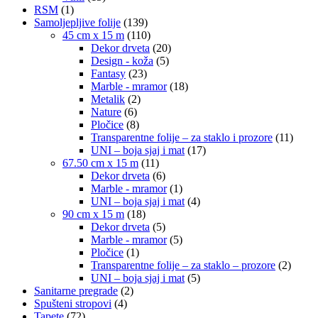
RSM
(1)
Samoljepljive folije
(139)
45 cm x 15 m
(110)
Dekor drveta
(20)
Design - koža
(5)
Fantasy
(23)
Marble - mramor
(18)
Metalik
(2)
Nature
(6)
Pločice
(8)
Transparentne folije – za staklo i prozore
(11)
UNI – boja sjaj i mat
(17)
67.50 cm x 15 m
(11)
Dekor drveta
(6)
Marble - mramor
(1)
UNI – boja sjaj i mat
(4)
90 cm x 15 m
(18)
Dekor drveta
(5)
Marble - mramor
(5)
Pločice
(1)
Transparentne folije – za staklo – prozore
(2)
UNI – boja sjaj i mat
(5)
Sanitarne pregrade
(2)
Spušteni stropovi
(4)
Tapete
(72)