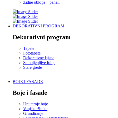
Zidne obloge – paneli
DEKORATIVNI PROGRAM
Dekorativni program
Tapete
Fototapete
Dekorativne lajsne
Samoljepljive folije
Stare grede
BOJE I FASADE
Boje i fasade
Unutarnje boje
Vanjske žbuke
Grundiranje