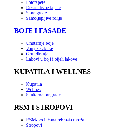
Fototapete
Dekorativne lajsne
Stare grede
Samoljepljive folije
BOJE I FASADE
Unutarnje boje
Vanjske žbuke
Grundiranje
Lakovi u boji i bijeli lakove
KUPATILA I WELLNES
Kupatila
Wellnes
Sanitarne pregrade
RSM I STROPOVI
RSM-pocinčana rebrasta mreža
Stropovi