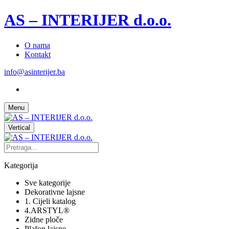
AS – INTERIJER d.o.o.
O nama
Kontakt
info@asinterijer.ba
Menu
Vertical
Kategorija
Sve kategorije
Dekorativne lajsne
1. Cijeli katalog
4.ARSTYL®
Zidne ploče
Plafon lajsne