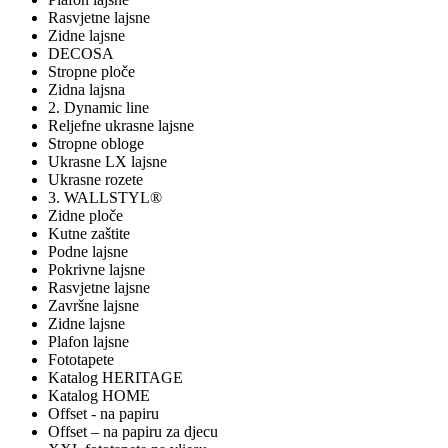
Rasvjetne lajsne
Zidne lajsne
DECOSA
Stropne ploče
Zidna lajsna
2. Dynamic line
Reljefne ukrasne lajsne
Stropne obloge
Ukrasne LX lajsne
Ukrasne rozete
3. WALLSTYL®
Zidne ploče
Kutne zaštite
Podne lajsne
Pokrivne lajsne
Rasvjetne lajsne
Završne lajsne
Zidne lajsne
Plafon lajsne
Fototapete
Katalog HERITAGE
Katalog HOME
Offset - na papiru
Offset – na papiru za djecu