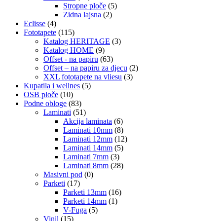
Stropne ploče
(5)
Zidna lajsna
(2)
Eclisse
(4)
Fototapete
(115)
Katalog HERITAGE
(3)
Katalog HOME
(9)
Offset - na papiru
(63)
Offset – na papiru za djecu
(2)
XXL fototapete na vliesu
(3)
Kupatila i wellnes
(5)
OSB ploče
(10)
Podne obloge
(83)
Laminati
(51)
Akcija laminata
(6)
Laminati 10mm
(8)
Laminati 12mm
(12)
Laminati 14mm
(5)
Laminati 7mm
(3)
Laminati 8mm
(28)
Masivni pod
(0)
Parketi
(17)
Parketi 13mm
(16)
Parketi 14mm
(1)
V-Fuga
(5)
Vinil
(15)