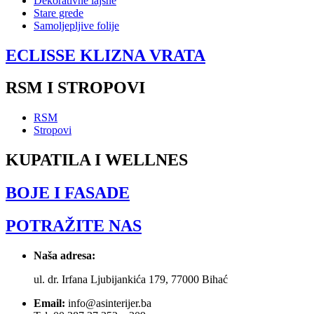
Dekorativne lajsne
Stare grede
Samoljepljive folije
ECLISSE KLIZNA VRATA
RSM I STROPOVI
RSM
Stropovi
KUPATILA I WELLNES
BOJE I FASADE
POTRAŽITE NAS
Naša adresa:
ul. dr. Irfana Ljubijankića 179, 77000 Bihać
Email:
info@asinterijer.ba