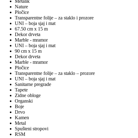
Metalik
Nature
Pločice
Transparentne folije – za staklo i prozore
UNI – boja sjaj i mat
67.50 cm x 15 m
Dekor drveta
Marble - mramor
UNI – boja sjaj i mat
90 cm x 15 m
Dekor drveta
Marble - mramor
Pločice
Transparentne folije – za staklo – prozore
UNI – boja sjaj i mat
Sanitarne pregrade
Tapete
Zidne obloge
Organski
Boje
Drvo
Kamen
Metal
Spušteni stropovi
RSM