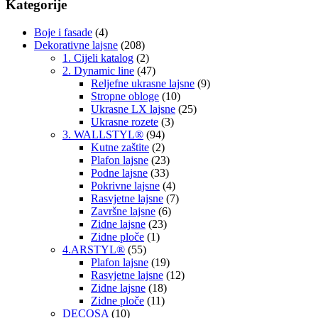
Kategorije
Boje i fasade
(4)
Dekorativne lajsne
(208)
1. Cijeli katalog
(2)
2. Dynamic line
(47)
Reljefne ukrasne lajsne
(9)
Stropne obloge
(10)
Ukrasne LX lajsne
(25)
Ukrasne rozete
(3)
3. WALLSTYL®
(94)
Kutne zaštite
(2)
Plafon lajsne
(23)
Podne lajsne
(33)
Pokrivne lajsne
(4)
Rasvjetne lajsne
(7)
Završne lajsne
(6)
Zidne lajsne
(23)
Zidne ploče
(1)
4.ARSTYL®
(55)
Plafon lajsne
(19)
Rasvjetne lajsne
(12)
Zidne lajsne
(18)
Zidne ploče
(11)
DECOSA
(10)