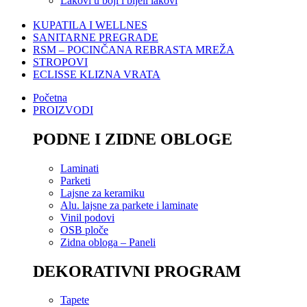
Lakovi u boji i bijeli lakovi
KUPATILA I WELLNES
SANITARNE PREGRADE
RSM – POCINČANA REBRASTA MREŽA
STROPOVI
ECLISSE KLIZNA VRATA
Početna
PROIZVODI
PODNE I ZIDNE OBLOGE
Laminati
Parketi
Lajsne za keramiku
Alu. lajsne za parkete i laminate
Vinil podovi
OSB ploče
Zidna obloga – Paneli
DEKORATIVNI PROGRAM
Tapete