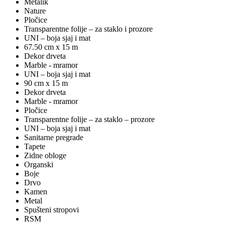
Metalik
Nature
Pločice
Transparentne folije – za staklo i prozore
UNI – boja sjaj i mat
67.50 cm x 15 m
Dekor drveta
Marble - mramor
UNI – boja sjaj i mat
90 cm x 15 m
Dekor drveta
Marble - mramor
Pločice
Transparentne folije – za staklo – prozore
UNI – boja sjaj i mat
Sanitarne pregrade
Tapete
Zidne obloge
Organski
Boje
Drvo
Kamen
Metal
Spušteni stropovi
RSM