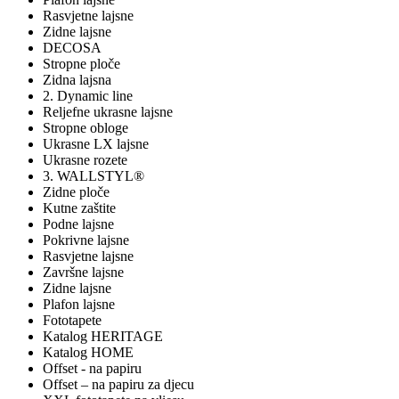
Rasvjetne lajsne
Zidne lajsne
DECOSA
Stropne ploče
Zidna lajsna
2. Dynamic line
Reljefne ukrasne lajsne
Stropne obloge
Ukrasne LX lajsne
Ukrasne rozete
3. WALLSTYL®
Zidne ploče
Kutne zaštite
Podne lajsne
Pokrivne lajsne
Rasvjetne lajsne
Završne lajsne
Zidne lajsne
Plafon lajsne
Fototapete
Katalog HERITAGE
Katalog HOME
Offset - na papiru
Offset – na papiru za djecu