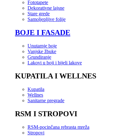
Fototapete
Dekorativne lajsne
Stare grede
Samoljepljive folije
BOJE I FASADE
Unutarnje boje
Vanjske žbuke
Grundiranje
Lakovi u boji i bijeli lakove
KUPATILA I WELLNES
Kupatila
Wellnes
Sanitarne pregrade
RSM I STROPOVI
RSM-pocinčana rebrasta mreža
Stropovi