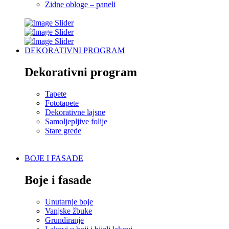
Zidne obloge – paneli
DEKORATIVNI PROGRAM
Dekorativni program
Tapete
Fototapete
Dekorativne lajsne
Samoljepljive folije
Stare grede
BOJE I FASADE
Boje i fasade
Unutarnje boje
Vanjske žbuke
Grundiranje