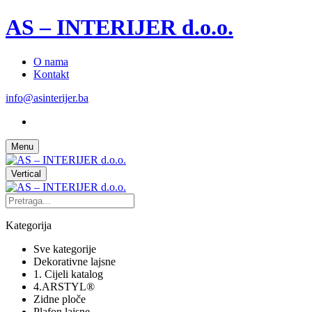
AS – INTERIJER d.o.o.
O nama
Kontakt
info@asinterijer.ba
Menu
Vertical
Kategorija
Sve kategorije
Dekorativne lajsne
1. Cijeli katalog
4.ARSTYL®
Zidne ploče
Plafon lajsne