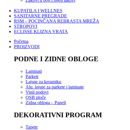
Lakovi u boji i bijeli lakovi
KUPATILA I WELLNES
SANITARNE PREGRADE
RSM – POCINČANA REBRASTA MREŽA
STROPOVI
ECLISSE KLIZNA VRATA
Početna
PROIZVODI
PODNE I ZIDNE OBLOGE
Laminati
Parketi
Lajsne za keramiku
Alu. lajsne za parkete i laminate
Vinil podovi
OSB ploče
Zidna obloga – Paneli
DEKORATIVNI PROGRAM
Tapete