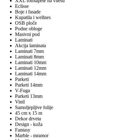
XXL fototapete na vliesu
Eclisse
Boje i fasade
Kupatila i wellnes
OSB ploče
Podne obloge
Masivni pod
Laminati
Akcija laminata
Laminati 7mm
Laminati 8mm
Laminati 10mm
Laminati 12mm
Laminati 14mm
Parketi
Parketi 14mm
V-Fuga
Parketi 13mm
Vinil
Samoljepljive folije
45 cm x 15 m
Dekor drveta
Design - koža
Fantasy
Marble - mramor